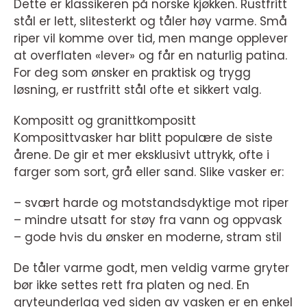
Dette er klassikeren på norske kjøkken. Rustfritt
stål er lett, slitesterkt og tåler høy varme. Små
riper vil komme over tid, men mange opplever
at overflaten «lever» og får en naturlig patina.
For deg som ønsker en praktisk og trygg
løsning, er rustfritt stål ofte et sikkert valg.
Kompositt og granittkompositt
Komposittvasker har blitt populære de siste
årene. De gir et mer eksklusivt uttrykk, ofte i
farger som sort, grå eller sand. Slike vasker er:
– svært harde og motstandsdyktige mot riper
– mindre utsatt for støy fra vann og oppvask
– gode hvis du ønsker en moderne, stram stil
De tåler varme godt, men veldig varme gryter
bør ikke settes rett fra platen og ned. En
gryteunderlag ved siden av vasken er en enkel