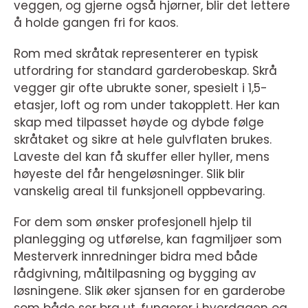
veggen, og gjerne også hjørner, blir det lettere
å holde gangen fri for kaos.
Rom med skråtak representerer en typisk
utfordring for standard garderobeskap. Skrå
vegger gir ofte ubrukte soner, spesielt i 1,5-
etasjer, loft og rom under takopplett. Her kan
skap med tilpasset høyde og dybde følge
skråtaket og sikre at hele gulvflaten brukes.
Laveste del kan få skuffer eller hyller, mens
høyeste del får hengeløsninger. Slik blir
vanskelig areal til funksjonell oppbevaring.
For dem som ønsker profesjonell hjelp til
planlegging og utførelse, kan fagmiljøer som
Mesterverk innredninger bidra med både
rådgivning, måltilpasning og bygging av
løsningene. Slik øker sjansen for en garderobe
som både ser bra ut, fungerer i hverdagen og