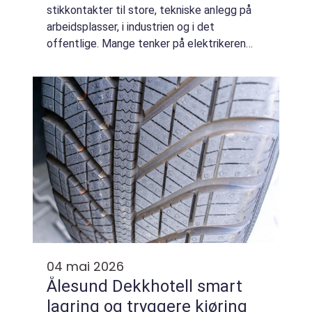
stikkontakter til store, tekniske anlegg på
arbeidsplasser, i industrien og i det
offentlige. Mange tenker på elektrikeren
først når lyset går eller sikringen ryker, men
yrket handler om langt mer enn feilre...
04 mai 2026
Ålesund Dekkhotell smart
lagring og tryggere kjøring