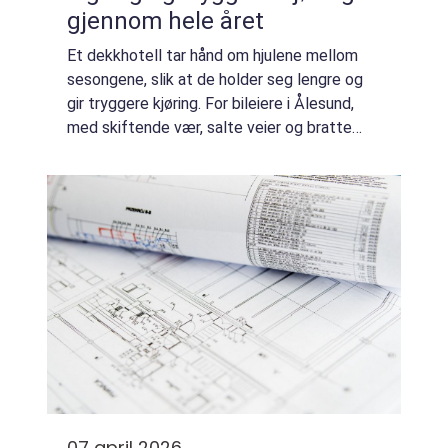
gjennom hele året
Et dekkhotell tar hånd om hjulene mellom
sesongene, slik at de holder seg lengre og
gir tryggere kjøring. For bileiere i Ålesund,
med skiftende vær, salte veier og bratte
bakker, kan profesjonell dekklagring være en
enkel måte å få mer ut av både dek...
07 april 2026