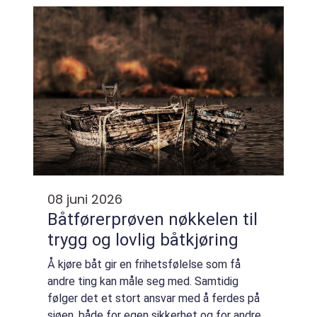
stikkontakt, trenger du rask og trygg hjelp
uanse...
08 juni 2026
Båtførerprøven nøkkelen til
trygg og lovlig båtkjøring
Å kjøre båt gir en frihetsfølelse som få
andre ting kan måle seg med. Samtidig
følger det et stort ansvar med å ferdes på
sjøen, både for egen sikkerhet og for andre.