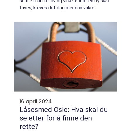
som et hub for liv og virke. For at en by skal
trives, kreves det dog mer enn vakre
bygninger og kulturelle landemerker. En
essensiell del av hverdagslivet, so...
16 april 2024
Låsesmed Oslo: Hva skal du
se etter for å finne den
rette?