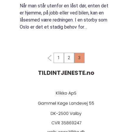
Når man står utenfor en låst dør, enten det
er hjemme, på jobb eller ved bilen, kan en
låsesmed være redningen. I en storby som
Oslo er det et stadig behov for
profesjonelle låsesmedtjenester – både
akutte og forebyggende. I en hverdag hvor
tid...
1
2
3
TILDINTJENESTE.
no