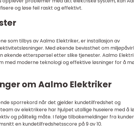
 du opplever problemer med ditt elektriske system, kan A
isere og løse feil raskt og effektivt.
ster
 som tilbys av Aalmo Elektriker, er installasjon av
ktivitetsløsninger. Med økende bevissthet om miljøpåvir
 økende etterspørsel etter slike tjenester. Aalmo Elektr
hjem med moderne teknologi og effektive løsninger for å m
inger om Aalmo Elektriker
nde sporrekord når det gjelder kundetilfredshet og
 team av elektrikere har hjulpet utallige huseiere med å l
tiv og pålitelig måte. I følge tilbakemeldinger fra kunder
msnitt en kundetilfredshetsscore på 9 av 10.