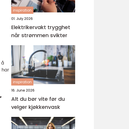
inspiration
01. July 2026
Elektrikervakt trygghet
når strømmen svikter
 å
, har
inspiration
16. June 2026
r
Alt du bør vite før du
velger kjøkkenvask