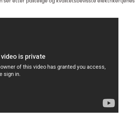
ser etter pålitelige og kvalitetsbevisste elektrikertjenes