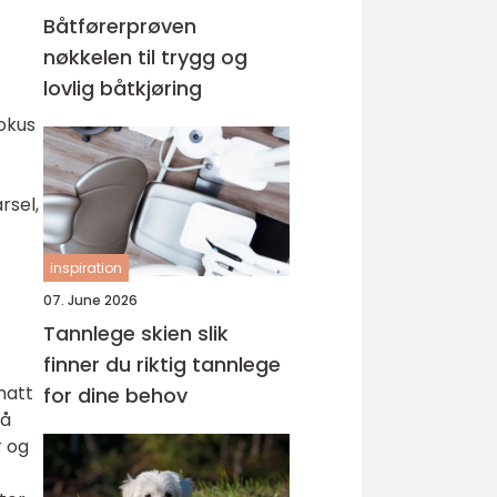
Båtførerprøven
nøkkelen til trygg og
lovlig båtkjøring
fokus
rsel,
inspiration
07. June 2026
Tannlege skien slik
finner du riktig tannlege
hatt
for dine behov
 å
r og