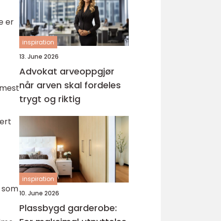
e er
inspiration
13. June 2026
Advokat arveoppgjør
når arven skal fordeles
 mest
trygt og riktig
dert
inspiration
, som
10. June 2026
Plassbygd garderobe: