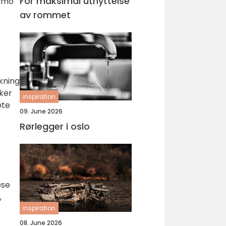
For maksimal utnyttelse
almo
av rommet
kning
iker
inspiration
øte
09. June 2026
Rørlegger i oslo
øse
,
inspiration
08. June 2026