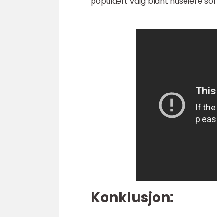
populært valg blant huseiere som 
Konklusjon: