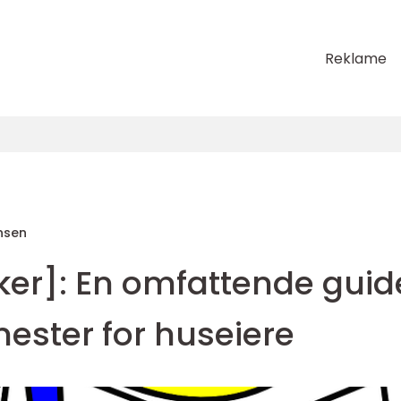
Reklame
nsen
ker]: En omfattende guid
jenester for huseiere