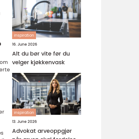
g
inspiration
»
16. June 2026
Alt du bør vite før du
velger kjøkkenvask
 som
serte
er
inspiration
13. June 2026
Advokat arveoppgjør
es