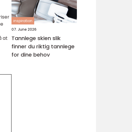
riser
inspiration
ge
07. June 2026
Tannlege skien slik
å at
finner du riktig tannlege
for dine behov