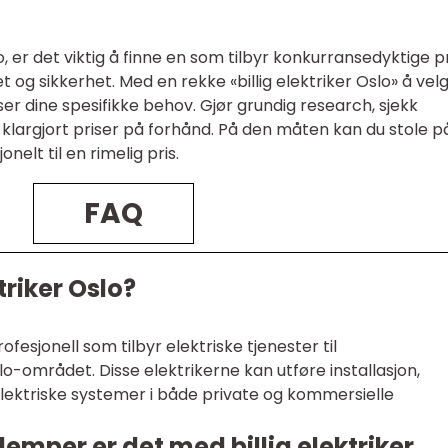
o, er det viktig å finne en som tilbyr konkurransedyktige p
 og sikkerhet. Med en rekke «billig elektriker Oslo» å vel
r dine spesifikke behov. Gjør grundig research, sjekk
klargjort priser på forhånd. På den måten kan du stole p
nelt til en rimelig pris.
FAQ
triker Oslo?
rofesjonell som tilbyr elektriske tjenester til
lo-området. Disse elektrikerne kan utføre installasjon,
elektriske systemer i både private og kommersielle
lemper er det med billig elektriker