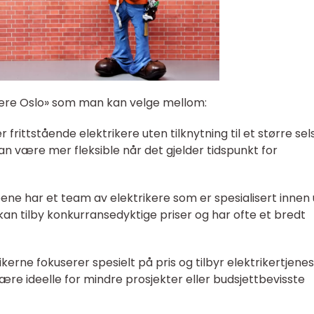
rikere Oslo» som man kan velge mellom:
er frittstående elektrikere uten tilknytning til et større sel
kan være mer fleksible når det gjelder tidspunkt for
pene har et team av elektrikere som er spesialisert innen 
kan tilby konkurransedyktige priser og har ofte et bredt
rikerne fokuserer spesielt på pris og tilbyr elektrikertjene
være ideelle for mindre prosjekter eller budsjettbevisste