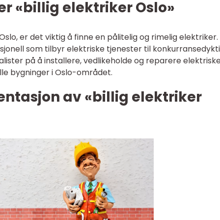
 «billig elektriker Oslo»
slo, er det viktig å finne en pålitelig og rimelig elektriker.
esjonell som tilbyr elektriske tjenester til konkurransedykt
ialister på å installere, vedlikeholde og reparere elektrisk
lle bygninger i Oslo-området.
tasjon av «billig elektriker