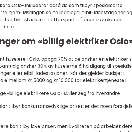
ikere Oslo» inkluderer også de som tilbyr spesialiserte
rte hjem-løsninger, solcelleanlegg, elbil-ladestasjoner o
ne har blitt stadig mer etterspurt på grunn av økende
rdeler.
nger om «billig elektriker Oslo
ant huseiere i Oslo, oppga 70% at de ønsker en elektriker
Samtidig ønsker 30% av huseierne å ha tilgang til spesiali
ger eller elbil-ladestasjoner. Når det gjelder budsjett,
le mellom kr 5000 og kr 10 000 for elektrikertjenester.
ge «billige elektrikere Oslo» skiller seg fra hverandre
slo» tilbyr konkurransedyktige priser, er det noen forskjell
ikere kan tilby lave priser, men kvaliteten på arbeidet der