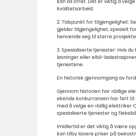
kan bli ofret. Det er viktig å vel
kvalitetsarbeid.
2. Tidspunkt for tilgjengelighet: S
gjelder tilgjengelighet, spesielt 
henvende seg til større prosjekt
3. Spesialiserte tjenester: Hvis 
løsninger eller elbil-ladestasjone
tjenestene.
En historisk gjennomgang av forde
Gjennom historien har «billige ele
økende konkurransen har ført til 
med å velge en «billig elektriker O
spesialiserte tjenester og fleksibil
Imidlertid er det viktig å være 
kan tilby lavere priser på bekostn