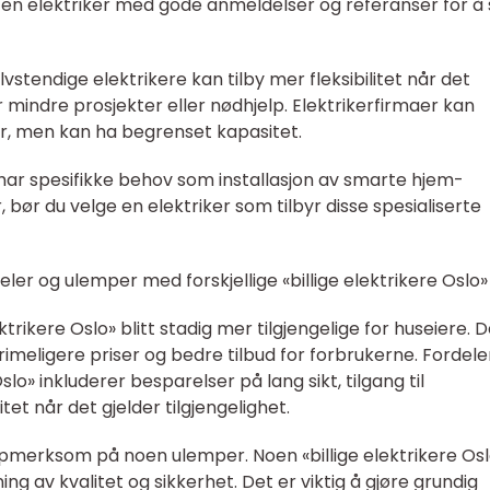
ge en elektriker med gode anmeldelser og referanser for å 
elvstendige elektrikere kan tilby mer fleksibilitet når det
for mindre prosjekter eller nødhjelp. Elektrikerfirmaer kan
er, men kan ha begrenset kapasitet.
du har spesifikke behov som installasjon av smarte hjem-
r, bør du velge en elektriker som tilbyr disse spesialiserte
ler og ulemper med forskjellige «billige elektrikere Oslo»
ktrikere Oslo» blitt stadig mer tilgjengelige for huseiere. 
rimeligere priser og bedre tilbud for forbrukerne. Fordel
slo» inkluderer besparelser på lang sikt, tilgang til
itet når det gjelder tilgjengelighet.
oppmerksom på noen ulemper. Noen «billige elektrikere Os
ing av kvalitet og sikkerhet. Det er viktig å gjøre grundig