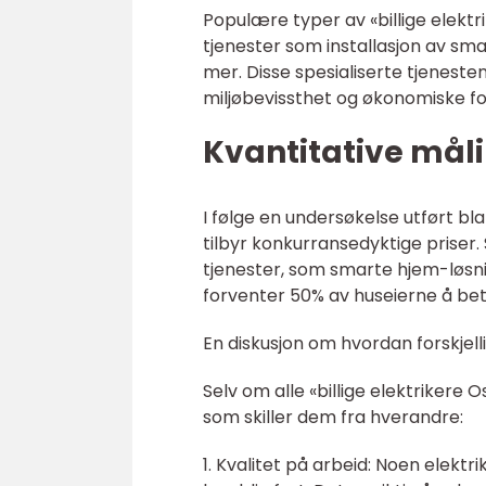
Populære typer av «billige elektr
tjenester som installasjon av sma
mer. Disse spesialiserte tjeneste
miljøbevissthet og økonomiske fo
Kvantitative måli
I følge en undersøkelse utført bl
tilbyr konkurransedyktige priser. 
tjenester, som smarte hjem-løsnin
forventer 50% av huseierne å beta
En diskusjon om hvordan forskjelli
Selv om alle «billige elektrikere O
som skiller dem fra hverandre:
1. Kvalitet på arbeid: Noen elektr