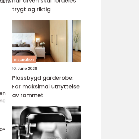
når arven skal fordeles
sikre
trygt og riktig
inspiration
10. June 2026
Plassbygd garderobe:
For maksimal utnyttelse
Den
av rommet
ene
lo»