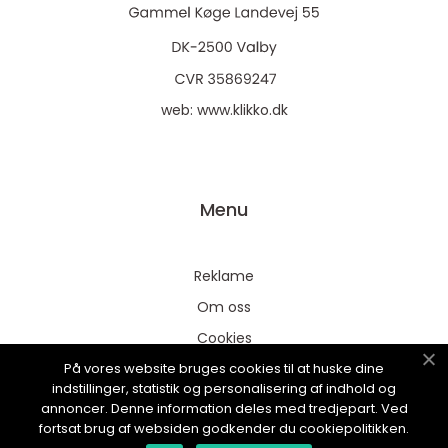
web:
www.klikko.dk
Menu
Reklame
Om oss
Cookies
På vores website bruges cookies til at huske dine
Kontakt Oss
indstillinger, statistik og personalisering af indhold og
Sitemap
annoncer. Denne information deles med tredjepart. Ved
fortsat brug af websiden godkender du cookiepolitikken.