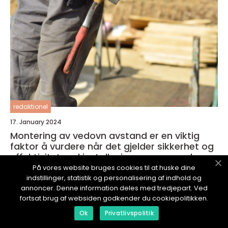
redaktionel
17. January 2024
Montering av vedovn avstand er en viktig
faktor å vurdere når det gjelder sikkerhet og
effektivitet ved installasjonen av en vedovn
På vores website bruges cookies til at huske dine
indstillinger, statistik og personalisering af indhold og
annoncer. Denne information deles med tredjepart. Ved
fortsat brug af websiden godkender du cookiepolitikken.
Ok
Privatlivspolitik
TILDINTJENESTE.
no