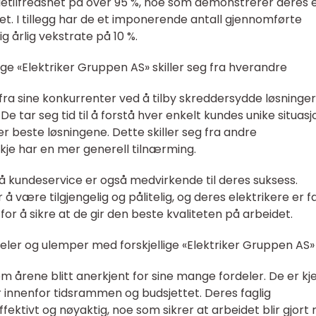
detilfredshet på over 95 %, noe som demonstrerer deres 
itet. I tillegg har de et imponerende antall gjennomførte
g årlig vekstrate på 10 %.
ige «Elektriker Gruppen AS» skiller seg fra hverandre
 fra sine konkurrenter ved å tilby skreddersydde løsninger
De tar seg tid til å forstå hver enkelt kundes unike situas
ller beste løsningene. Dette skiller seg fra andre
kje har en mer generell tilnærming.
 kundeservice er også medvirkende til deres suksess.
 å være tilgjengelig og pålitelig, og deres elektrikere er f
r å sikre at de gir den beste kvaliteten på arbeidet.
eler og ulemper med forskjellige «Elektriker Gruppen AS»
m årene blitt anerkjent for sine mange fordeler. De er kj
ter innenfor tidsrammen og budsjettet. Deres faglig
ktivt og nøyaktig, noe som sikrer at arbeidet blir gjort r