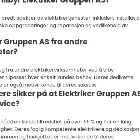
 bredt spekter av elektrikertjenester, inkludert installasj
iske oppgraderinger og reparasjon og vedlikehold av
ker Gruppen AS fra andre
eter?
seg fra andre elektrikervirksomheter ved å tilby
r tilpasset hver enkelt kundes behov. Deres dedikerte
 er også medvirkende til deres suksess.
e sikker på at Elektriker Gruppen A
rvice?
nådd en kundetilfredshet på over 95 % og har en lang
ighet. Deres faglig kompetente elektrikere og dedikasjon t
srammen og budsjettet er medvirkende til deres