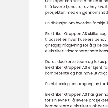
Selskapet kan skilte med en kun
til å levere tjenester av høy kval
prosjekter, med en gjennomsnittli
En diskusjon om hvordan forskjell
Elektriker Gruppen AS skiller seg
tilpasset en hver huseiers behov. 
gir faglig rådgivning for å gi de a
elektrikervirksomheter som kans
Deres dedikerte team og fokus på
Elektriker Gruppen AS er kjent for
kompetente og har nøye utvalgt fo
En historisk gjennomgang av ford
Elektriker Gruppen AS har gjenno
for sin evne til å levere prosjek
kompetente elektrikere jobber effe