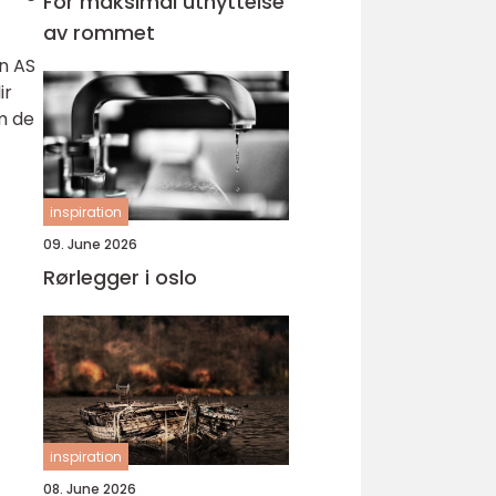
For maksimal utnyttelse
av rommet
en AS
ir
m de
inspiration
09. June 2026
Rørlegger i oslo
inspiration
08. June 2026