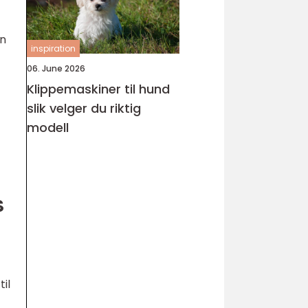
on
inspiration
06. June 2026
Klippemaskiner til hund
slik velger du riktig
modell
S
il