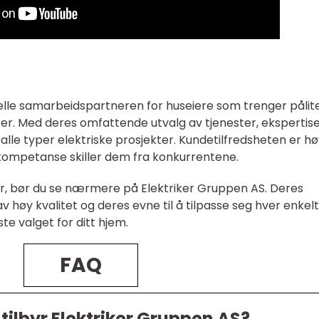
elle samarbeidspartneren for huseiere som trenger pålite
ter. Med deres omfattende utvalg av tjenester, ekspertis
lle typer elektriske prosjekter. Kundetilfredsheten er hø
g kompetanse skiller dem fra konkurrentene.
er, bør du se nærmere på Elektriker Gruppen AS. Deres
 av høy kvalitet og deres evne til å tilpasse seg hver enkelt
te valget for ditt hjem.
FAQ
 tilbyr Elektriker Gruppen AS?