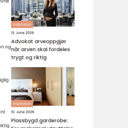
evne
inspiration
13. June 2026
Advokat arveoppgjør
jon og
når arven skal fordeles
trygt og riktig
aglig
inspiration
ent
10. June 2026
Plassbygd garderobe:
iktig