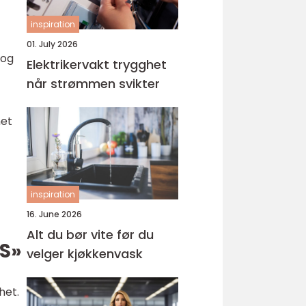
inspiration
01. July 2026
 og
Elektrikervakt trygghet
når strømmen svikter
met
inspiration
16. June 2026
Alt du bør vite før du
AS»
velger kjøkkenvask
het.