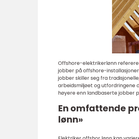
Offshore-elektrikerlønn refererer
jobber på offshore-installasjoner
jobber skiller seg fra tradisjonel
arbeidsmiljøet og utfordringene 
høyere enn landbaserte jobber på
En omfattende pre
lønn»
Elektriker offshor lønn kan varier