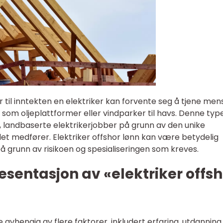
 til inntekten en elektriker kan forvente seg å tjene men
 som oljeplattformer eller vindparker til havs. Denne typ
le, landbaserte elektrikerjobber på grunn av den unike
det medfører. Elektriker offshor lønn kan være betydelig
 grunn av risikoen og spesialiseringen som kreves.
sentasjon av «elektriker offsh
e avhengig av flere faktorer, inkludert erfaring, utdanning,