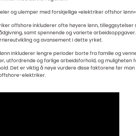
ler og ulemper med forskjellige «elektriker offshor lønn»
ker offshore inkluderer ofte høyere lønn, tilleggsytelser
erådgivning, samt spennende og varierte arbeidsoppgaver
riereutvikling og avansement i dette yrket.
ønn inkluderer lengre perioder borte fra familie og venne
ner, utfordrende og farlige arbeidsforhold, og muligheten f
d. Det er viktig å nøye vurdere disse faktorene før man
 offshore-elektriker.