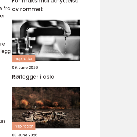
For maksimal utnyttelse
e fra
av rommet
ler
ere
llegg
inspiration
09. June 2026
Rørlegger i oslo
n
kan
inspiration
08. June 2026