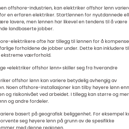
nnen offshore-industrien, kan elektriker offshor lønn varier
 for en erfaren elektriker. Startlønnen for nyutdannede el
ære lavere, men lønnen har likevel en tendens til å være
ende landbaserte jobber.
hore-elektrikere ofte har tillegg til lønnen for å kompens
farlige forholdene de jobber under. Dette kan inkludere ti
d i ekstreme værforhold.
ge «elektriker offshor lønn» skiller seg fra hverandre
triker offshor lønn kan variere betydelig avhengig av
. Noen offshore-installasjoner kan tilby høyere lønn en
 og risikonivået ved arbeidet. I tillegg kan større og mer
ønn og andre fordeler.
 variere basert på geografisk beliggenhet. For eksempel 
 forvente seg høyere lønn på grunn av de spesifikke
kommer med denne regionen.