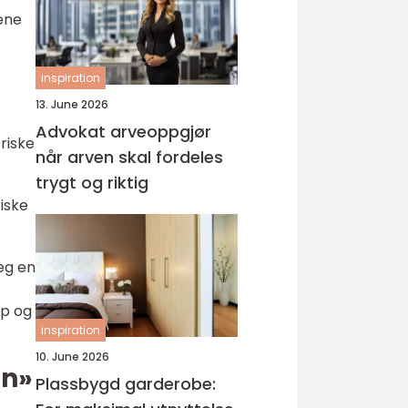
ene
inspiration
13. June 2026
Advokat arveoppgjør
triske
når arven skal fordeles
trygt og riktig
riske
seg en
ap og
inspiration
10. June 2026
nn»
Plassbygd garderobe: