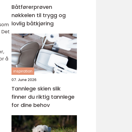
Båtførerprøven
nøkkelen til trygg og
lovlig båtkjøring
 som
. Det
r,
or å
inspiration
07. June 2026
Tannlege skien slik
finner du riktig tannlege
for dine behov