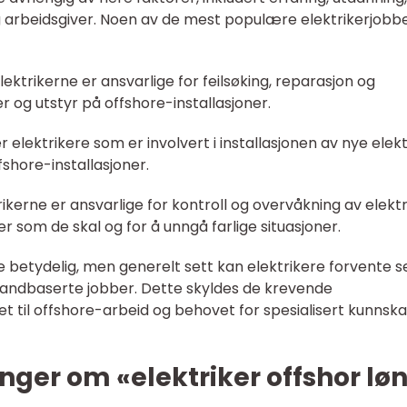
g arbeidsgiver. Noen av de mest populære elektrikerjobb
lektrikerne er ansvarlige for feilsøking, reparasjon og
r og utstyr på offshore-installasjoner.
er elektrikere som er involvert i installasjonen av nye elek
hore-installasjoner.
rikerne er ansvarlige for kontroll og overvåkning av elekt
r som de skal og for å unngå farlige situasjoner.
re betydelig, men generelt sett kan elektrikere forvente 
andbaserte jobber. Dette skyldes de krevende
et til offshore-arbeid og behovet for spesialisert kunnsk
nger om «elektriker offshor lø