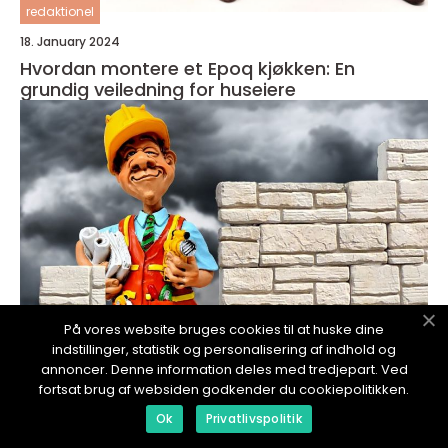
redaktionel
18. January 2024
Hvordan montere et Epoq kjøkken: En
grundig veiledning for huseiere
På vores website bruges cookies til at huske dine
indstillinger, statistik og personalisering af indhold og
annoncer. Denne information deles med tredjepart. Ved
fortsat brug af websiden godkender du cookiepolitikken.
redaktionel
Ok
Privatlivspolitik
18. January 2024