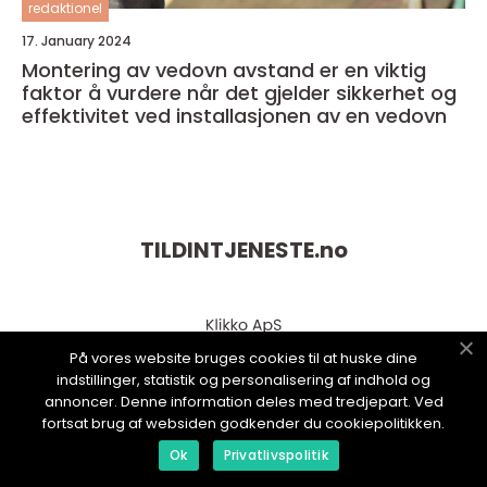
redaktionel
17. January 2024
Montering av vedovn avstand er en viktig
faktor å vurdere når det gjelder sikkerhet og
effektivitet ved installasjonen av en vedovn
TILDINTJENESTE.
no
På vores website bruges cookies til at huske dine
indstillinger, statistik og personalisering af indhold og
annoncer. Denne information deles med tredjepart. Ved
fortsat brug af websiden godkender du cookiepolitikken.
Ok
Privatlivspolitik
web:
www.klikko.dk