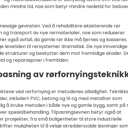
etoden mindre tid, noe som betyr mindre nedetid for beboe
messige gevinsten. Ved å rehabilitere eksisterende rør
n og transport av nye rørmaterialer, noe som reduserer
er også avfall, da gamle rør ikke må fjernes og kasseres.
ge levetiden til rørsystemer dramatisk. De nye innvendige
de strukturer og beskytter dem mot fremtidige skader. D
ld og reparasjoner i fremtiden.
ilpasning av rørfornyingsteknik
tene ved rørfornying er metodenes allsidighet. Teknikk
ler, inkludert PVC, betong og til og med metallrør som
mulig å bruke metoden i både nye og gamle bygg, samt på
ver spesialbehandling. Tilpasningsevnen betyr også at
er prosjekter, fra små boligenheter til store industrielle
edrifter muligheten til å velge skreddersydde løsninger so