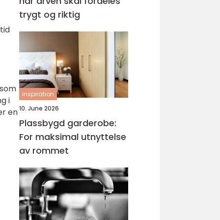
når arven skal fordeles
trygt og riktig
tid
e som
inspiration
g i
10. June 2026
er en
Plassbygd garderobe:
For maksimal utnyttelse
av rommet