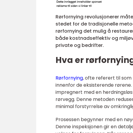
Rørfornying revolusjonerer måte
stedet for de tradisjonelle met
rørfornying det mulig å restau
både kostnadseffektiv og miljøve
private og bedrifter.
Hva er rørfornyin
Rørfornying
, ofte referert til so
innenfor de eksisterende rørene
impregnert med en herdningsløsni
rørvegg. Denne metoden reduserer
minimal forstyrrelse av omkringli
Prosessen begynner med en nøye 
Denne inspeksjonen gir en detalje