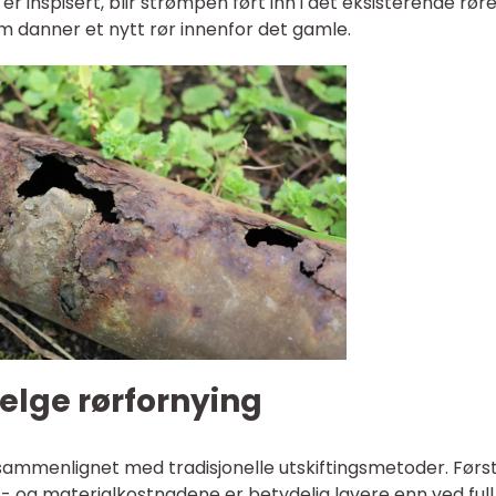
er inspisert, blir strømpen ført inn i det eksisterende rør
m danner et nytt rør innenfor det gamle.
elge rørfornying
sammenlignet med tradisjonelle utskiftingsmetoder. Førs
- og materialkostnadene er betydelig lavere enn ved full