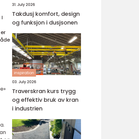
31. July 2026
Takdusj komfort, design
 I
og funksjon i dusjsonen
 er
 både
inspiration
03. July 2026
pe»
Traverskran kurs trygg
og effektiv bruk av kran
i industrien
a.
kan