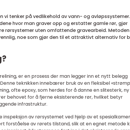
n vi tenker på vedlikehold av vann- og avløpssystemer.
odene hvor man graver opp og erstatter gamle rør, gjør
rere rørsystemer uten omfattende gravearbeid. Metoden
nnlig, noe som gjør den til et attraktivt alternativ for
g?
m relining, er en prosess der man legger inn et nytt belegg
. Denne teknikken innebærer bruk av en fleksibel «strøm
ng, ofte epoxy, som herdes for å danne en slitesterk, ny
 behovet for å fjerne eksisterende rør, hvilket betyr
ggende infrastruktur.
inspeksjon av rørsystemet ved hjelp av et spesialkamer
rt forståelse av rørets tilstand, slik at en egnet metode 