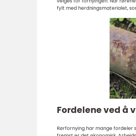
velges for fornyingen. Når rørene 
fylt med herdningsmaterialet, so
Fordelene ved å v
Rørfornying har mange fordeler 
fremst er det økonomisk. Arbeids