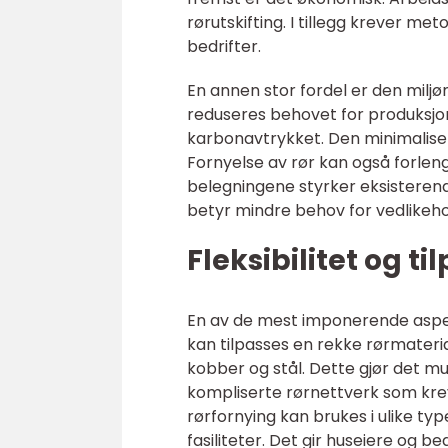
rørutskifting. I tillegg krever m
bedrifter.
En annen stor fordel er den miljø
reduseres behovet for produksjo
karbonavtrykket. Den minimaliser
Fornyelse av rør kan også forlen
belegningene styrker eksisteren
betyr mindre behov for vedlikeho
Fleksibilitet og t
En av de mest imponerende aspek
kan tilpasses en rekke rørmateria
kobber og stål. Dette gjør det 
kompliserte rørnettverk som kre
rørfornying kan brukes i ulike typ
fasiliteter. Det gir huseiere og b