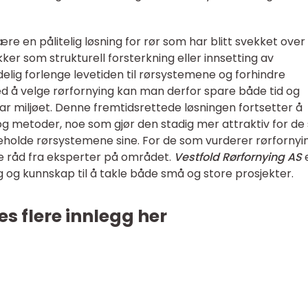
re en pålitelig løsning for rør som har blitt svekket over 
ker som strukturell forsterkning eller innsetting av
elig forlenge levetiden til rørsystemene og forhindre
 Ved å velge rørfornying kan man derfor spare både tid og
r miljøet. Denne fremtidsrettede løsningen fortsetter å
og metoder, noe som gjør den stadig mer attraktiv for d
eholde rørsystemene sine. For de som vurderer rørfornyin
ke råd fra eksperter på området.
Vestfold Rørfornying AS
 og kunnskap til å takle både små og store prosjekter.
es flere innlegg her