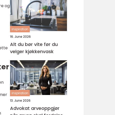
re og
inspiration
16. June 2026
Alt du bør vite før du
ette
velger kjøkkenvask
ker
en
inspiration
 mer
13. June 2026
Advokat arveoppgjør
m