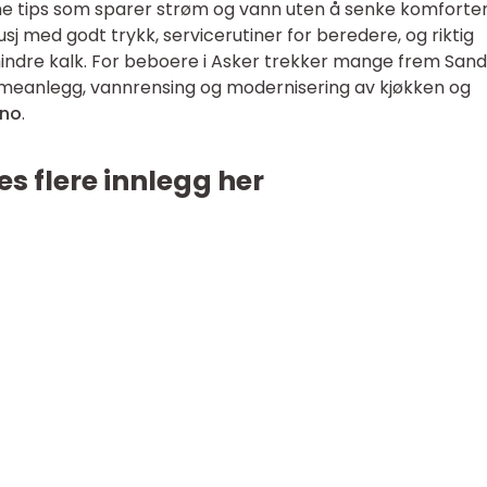
erne tips som sparer strøm og vann uten å senke komforte
j med godt trykk, servicerutiner for beredere, og riktig
mindre kalk. For beboere i Asker trekker mange frem Sand
armeanlegg, vannrensing og modernisering av kjøkken og
.no
.
es flere innlegg her