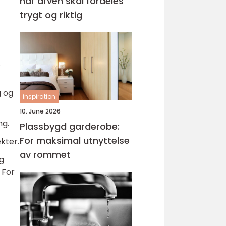
når arven skal fordeles
trygt og riktig
.
g og
inspiration
10. June 2026
ng.
Plassbygd garderobe:
For maksimal utnyttelse
ekter.
av rommet
og
 For