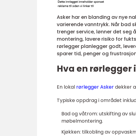
Asker har en blanding av nye na
varierende vanntrykk. Når bad 
trenger service, lønner det seg å
montering, lavere risiko for fuk
rørlegger planlegger godt, lever
sparer tid, penger og frustrasj
Hva en rørlegger i
En lokal
rørlegger Asker
dekker al
Typiske oppdrag i området inklud
Bad og våtrom: utskifting av sl
møbelmontering.
Kjøkken: tilkobling av oppvaskma