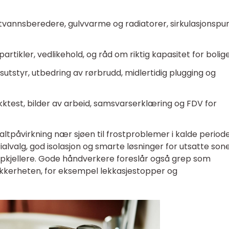
vannsberedere, gulvvarme og radiatorer, sirkulasjonsp
partikler, vedlikehold, og råd om riktig kapasitet for bolig
utstyr, utbedring av rørbrudd, midlertidig plugging og
kktest, bilder av arbeid, samsvarserklæring og FDV for
saltpåvirkning nær sjøen til frostproblemer i kalde periode
ialvalg, god isolasjon og smarte løsninger for utsatte sone
ypkjellere. Gode håndverkere foreslår også grep som
ikkerheten, for eksempel lekkasjestopper og