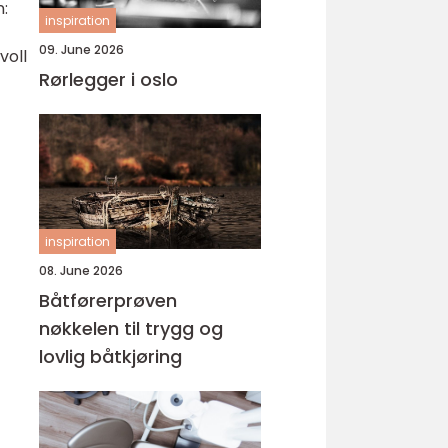
n:
inspiration
09. June 2026
voll
Rørlegger i oslo
inspiration
08. June 2026
Båtførerprøven
nøkkelen til trygg og
lovlig båtkjøring