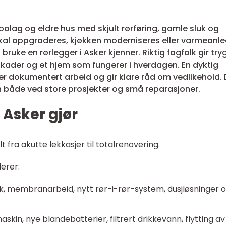
bolag og eldre hus med skjult rørføring, gamle sluk og
skal oppgraderes, kjøkken moderniseres eller varmeanl
 bruke en rørlegger i Asker kjenner. Riktig fagfolk gir try
tskader og et hjem som fungerer i hverdagen. En dyktig
er dokumentert arbeid og gir klare råd om vedlikehold. 
on både ved store prosjekter og små reparasjoner.
 Asker gjør
t fra akutte lekkasjer til totalrenovering.
erer:
uk, membranarbeid, nytt rør-i-rør-system, dusjløsninger 
skin, nye blandebatterier, filtrert drikkevann, flytting av