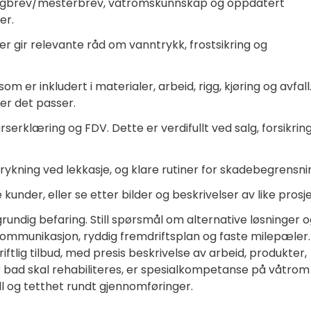
 fagbrev/mesterbrev, våtromskunnskap og oppdatert
er.
er gir relevante råd om vanntrykk, frostsikring og
som er inkludert i materialer, arbeid, rigg, kjøring og avfall
er det passer.
rklæring og FDV. Dette er verdifullt ved salg, forsikrin
rykning ved lekkasje, og klare rutiner for skadebegrensni
kunder, eller se etter bilder og beskrivelser av like prosj
rundig befaring. Still spørsmål om alternative løsninger 
 kommunikasjon, ryddig fremdriftsplan og faste milepæler.
ftlig tilbud, med presis beskrivelse av arbeid, produkter,
år bad skal rehabiliteres, er spesialkompetanse på våtrom
all og tetthet rundt gjennomføringer.