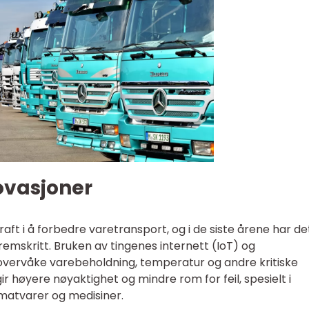
ovasjoner
raft i å forbedre varetransport, og i de siste årene har de
emskritt. Bruken av tingenes internett (IoT) og
 overvåke varebeholdning, temperatur og andre kritiske
r høyere nøyaktighet og mindre rom for feil, spesielt i
matvarer og medisiner.