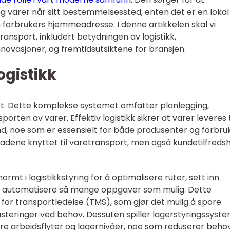
og varer når sitt bestemmelsessted, enten det er en lokal
 en forbrukers hjemmeadresse. I denne artikkelen skal vi
ransport, inkludert betydningen av logistikk,
nnovasjoner, og fremtidsutsiktene for bransjen.
ogistikk
port. Dette komplekse systemet omfatter planlegging,
orten av varer. Effektiv logistikk sikrer at varer leveres t
 stand, noe som er essensielt for både produsenter og forbru
tnadene knyttet til varetransport, men også kundetilfreds
mt i logistikkstyring for å optimalisere ruter, sett inn
 automatisere så mange oppgaver som mulig. Dette
or transportledelse (TMS), som gjør det mulig å spore
justeringer ved behov. Dessuten spiller lagerstyringssyst
nere arbeidsflyter og lagernivåer, noe som reduserer beho