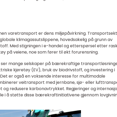
nnen varetransport er dens miljøpåvirkning. Transportsek
e globale klimagassutslippene, hovedsakelig på grunn av
vstoff. Med stigningen i e-handel og etterspørsel etter ras
tøy på veiene, noe som fører til økt forurensning.
, ser mange selskaper på bærekraftige transportløsninge
triske kjøretøy (EV), bruk av biodrivstoff, og investering i
. Det er også en voksende interesse for multimodale
binerer veitransport med jernbane, sjø- eller lufttransp
et og redusere karbonavtrykket. Regjeringer og internasj
olle i å støtte disse bærekraftinitiativene gjennom lovgivni