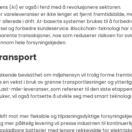
gens (AI) er også i ferd med å revolusjonere sektoren.
 vareleveranser er ikke lenger et fjernt fremtidsbilde, 
llerede i drift. AI-baserte systemer brukes til å forbedr
ørsel og forbedre kundeservice. Blockchain-teknologi har
nsparente transaksjoner, noe som reduserer risikoen for svi
ennom hele forsyningskjeden.
ransport
 økende bevissthet om miljøhensyn vil trolig forme fremt
e en vekst i bruk av grønne transportløsninger og ytterli
Last-mile-leveranser, som refererer til den siste etappe
ruker, vil også fortsette å utvikle seg med smart teknologi
kift mot mer fleksible og tilpasningsdyktige forsyningskje
mer pålitelig levering vil presse industrien til kontinuerli
oppladbare batterier med lengre rekkevidde for elektrisk