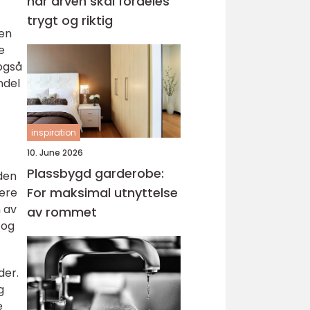
når arven skal fordeles
trygt og riktig
men
e
 også
ndel
inspiration
10. June 2026
Plassbygd garderobe:
iden
For maksimal utnyttelse
gere
n av
av rommet
 og
der.
g
e