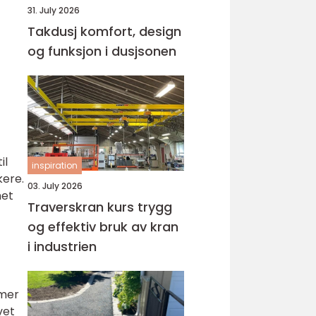
31. July 2026
Takdusj komfort, design
og funksjon i dusjsonen
il
inspiration
kere.
03. July 2026
het
Traverskran kurs trygg
og effektiv bruk av kran
i industrien
emer
vet