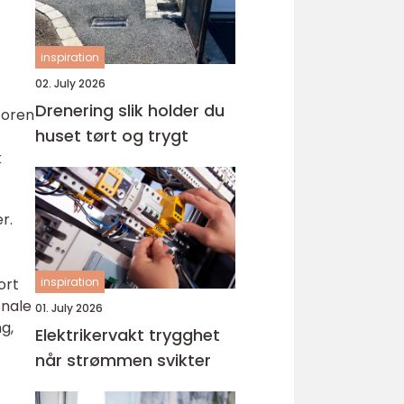
inspiration
02. July 2026
Drenering slik holder du
toren
huset tørt og trygt
k
r.
ort
inspiration
onale
01. July 2026
ng,
Elektrikervakt trygghet
når strømmen svikter