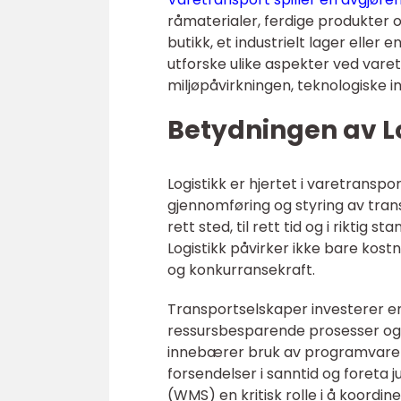
råmaterialer, ferdige produkter 
butikk, et industrielt lager eller
utforske ulike aspekter ved varet
miljøpåvirkningen, teknologiske i
Betydningen av L
Logistikk er hjertet i varetrans
gjennomføring og styring av transp
rett sted, til rett tid og i riktig
Logistikk påvirker ikke bare kos
og konkurransekraft.
Transportselskaper investerer enor
ressursbesparende prosesser og
innebærer bruk av programvare f
forsendelser i sanntid og foreta 
(WMS) en kritisk rolle i å koordi