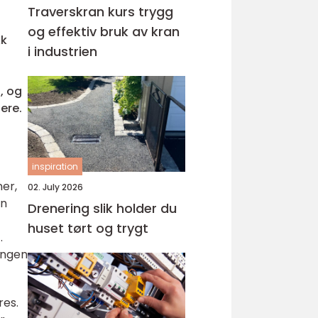
Traverskran kurs trygg
og effektiv bruk av kran
kk
i industrien
, og
ere.
inspiration
ner,
02. July 2026
en
Drenering slik holder du
huset tørt og trygt
.
ingen
res.