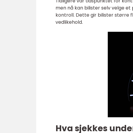
Tidligere var tidspunktet for kont
men nå kan bilister selv velge et
kontroll. Dette gir bilister større
vedlikehold.
Hva sjekkes under