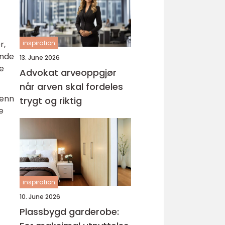
r,
inspiration
ende
13. June 2026
re
Advokat arveoppgjør
når arven skal fordeles
 enn
trygt og riktig
e
inspiration
10. June 2026
Plassbygd garderobe: