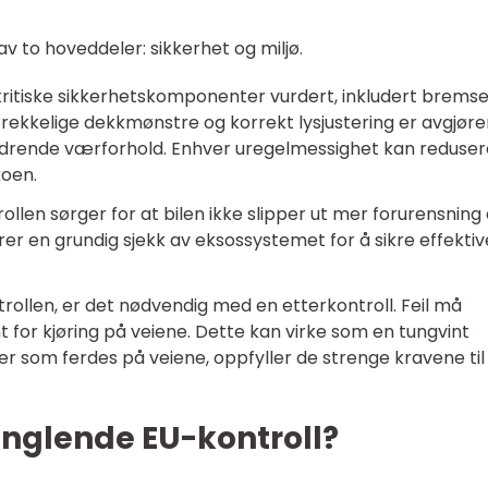
v to hoveddeler: sikkerhet og miljø.
s kritiske sikkerhetskomponenter vurdert, inkludert bremse
lstrekkelige dekkmønstre og korrekt lysjustering er avgjør
tfordrende værforhold. Enhver uregelmessighet kan reduse
koen.
trollen sørger for at bilen ikke slipper ut mer forurensning
erer en grundig sjekk av eksossystemet for å sikre effektiv
rollen, er det nødvendig med en etterkontroll. Feil må
nt for kjøring på veiene. Dette kan virke som en tungvint
ler som ferdes på veiene, oppfyller de strenge kravene til
nglende EU-kontroll?