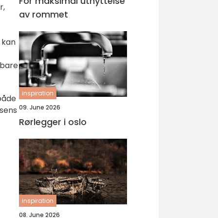
For maksimal utnyttelse
r,
av rommet
t kan
 bare
inspiration
 både
09. June 2026
esens
Rørlegger i oslo
inspiration
08. June 2026