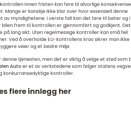
ntrollen innen fristen kan føre til alvorlige konsekvense
t. Mange er kanskje ikke klar over hvor essensiell denne
tet av myndighetene. I verste fall kan det føre til bøter og i
v bilen frem til kontrollen er gjennomført og godkjent. De
å lang sikt. Uten regelmessige kontroller kan små feil
oner. Ved å overholde EU-kontrollens krav sikrer man ikke
tryggere veier og et bedre miljø.
r denne tjenesten, men det er viktig å velge et sted som
len Auto
er et av verkstedene som følger statens vegv
og konkurransedyktige kontroller.
es flere innlegg her