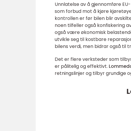
Unnlatelse av å gjennomføre EU-ko
som forbud mot å kjøre kjøretøye
kontrollen er før bilen blir avskil
noen tilfeller også konfiskering a
også være økonomisk belastende p
utvikle seg til kostbare reparasj
bilens verdi, men bidrar også til 
Det er flere verksteder som tilby
er pålitelig og effektivt.
Lommeda
retningslinjer og tilbyr grundige 
L