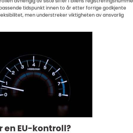
rollen avhengig av siste siffer i bilens registreringsnumme
 passende tidspunkt innen to år etter forrige godkjente
 fleksibilitet, men understreker viktigheten av ansvarlig
 en EU-kontroll?