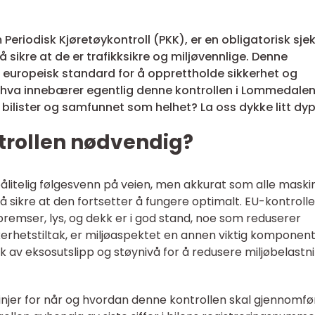
 Periodisk Kjøretøykontroll (PKK), er en obligatorisk sje
 sikre at de er trafikksikre og miljøvennlige. Denne
s europeisk standard for å opprettholde sikkerhet og
 hva innebærer egentlig denne kontrollen i Lommedalen
e bilister og samfunnet som helhet? La oss dykke litt dyp
trollen nødvendig?
pålitelig følgesvenn på veien, men akkurat som alle maski
 å sikre at den fortsetter å fungere optimalt. EU-kontroll
bremser, lys, og dekk er i god stand, noe som reduserer
 sikkerhetstiltak, er miljøaspektet en annen viktig komponent
k av eksosutslipp og støynivå for å redusere miljøbelastn
injer for når og hvordan denne kontrollen skal gjennomfø