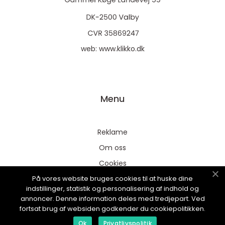
web:
www.klikko.dk
Menu
Reklame
Om oss
Cookies
På vores website bruges cookies til at huske dine
Kontakt Oss
indstillinger, statistik og personalisering af indhold og
Sitemap
annoncer. Denne information deles med tredjepart. Ved
fortsat brug af websiden godkender du cookiepolitikken.
Ok
Privatlivspolitik